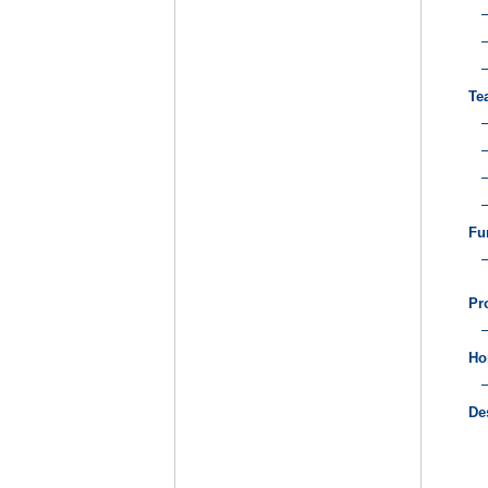
Te
Fu
Pr
Ho
De