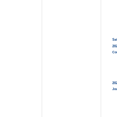
Se
20
Co
20
Jo