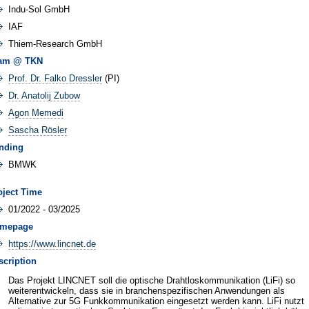
Indu-Sol GmbH
IAF
Thiem-Research GmbH
am @ TKN
Prof. Dr. Falko Dressler
(PI)
Dr. Anatolij Zubow
Agon Memedi
Sascha Rösler
nding
BMWK
oject Time
01/2022 - 03/2025
mepage
https://www.lincnet.de
scription
Das Projekt LINCNET soll die optische Drahtloskommunikation (LiFi) so
weiterentwickeln, dass sie in branchenspezifischen Anwendungen als
Alternative zur 5G Funkkommunikation eingesetzt werden kann. LiFi nutzt