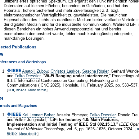
unlizenziertes optisches Spektrum. Es ergänzt den Funk hinsichtlich höher
Datenraten auf kleinen Flächen, besonders in Gebäuden, und hat das
Potenzial, höhere Sicherheit und mehr Zuverlässigkeit z.B. bzgl.
elektromagnetischer Verträglichkeit zu gewährleisten. Die natürlichen
Eigenschaften des Lichts als drahtloses Medium bieten vielfache Vorteile i
der digitalen Medizin und für die industrielle Kommunikation. Während LiFi 
diesen Bereichen ein hohes Anwendungspotenzial hat und bereits
exemplarisch demonstriert wurde, fehlen noch kostengünstig integrierte,
marktfähige Lösungen.
lected Publications
25
nferences and Workshops
Anatolij Zubow
,
Christos Laskos
,
Sascha Rösler
, Gerhard Wunde
and
Falko Dressler
, "
Wi-Fi Ranging under Interference
," Proceedings of
IEEE International Conference on Computing, Networking and
Communications (ICNC 2025), Honolulu, HI, February 2025, pp. 533–537.
[
DOI
,
BibTeX
,
More details
]
24
urnals and Magazines
Kai Lennert Bober
, Anselm Ebmeyer,
Falko Dressler
, Ronald Fre
and Volker Jungnickel, "
LiFi for Industry 4.0: Main Features,
Implementation and Initial Testing of IEEE Std 802.15.13
,"
IEEE Ope
Journal of Vehicular Technology
, vol. 5, pp. 1625–1636, October 2024.
[
D
BibTeX
,
More details
]